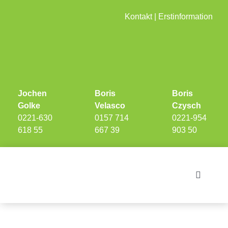
Skip
Kontakt
|
Erstinformation
to
content
Jochen
Boris
Boris
Golke
Velasco
Czysch
0221-630
0157 714
0221-954
618 55
667 39
903 50
Toggle
Navigati
Investments