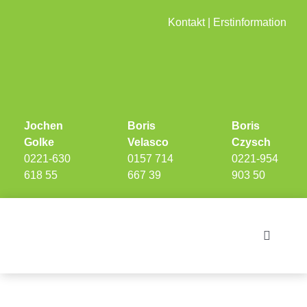
Skip
Kontakt
|
Erstinformation
to
content
Jochen
Boris
Boris
Golke
Velasco
Czysch
0221-630
0157 714
0221-954
618 55
667 39
903 50
Toggle
Navigati
Investments