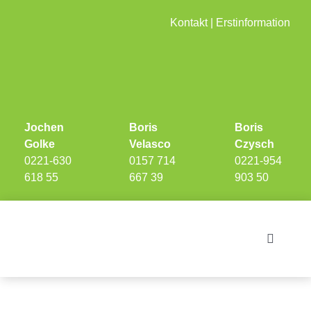
Skip
Kontakt
|
Erstinformation
to
content
Jochen
Boris
Boris
Golke
Velasco
Czysch
0221-630
0157 714
0221-954
618 55
667 39
903 50
Toggle
Navigati
Investments