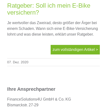
Finanzierung
Ratgeber: Soll ich mein E-Bike
versichern?
Altersvorsorge
Je wertvoller das Zweirad, desto größer der Ärger bei
einem Schaden. Wann sich eine E-Bike-Versicherung
lohnt und was diese leisten, erklärt unser Ratgeber.
Absicherungen
zum vollständigen Artikel >
Über uns
07. Dez. 2020
Onlinevergleich
News
Ihre Ansprechpartner
FinanceSolutions4U GmbH & Co. KG
Bismarckstr. 27-29