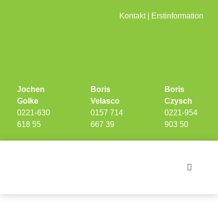
Skip
Kontakt
|
Erstinformation
to
content
Jochen
Boris
Boris
Golke
Velasco
Czysch
0221-630
0157 714
0221-954
618 55
667 39
903 50
Toggle
Navigati
Investments