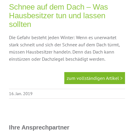
Finanzierung
Schnee auf dem Dach – Was
Hausbesitzer tun und lassen
sollten
Altersvorsorge
Die Gefahr besteht jeden Winter: Wenn es unerwartet
Absicherungen
stark schneit und sich der Schnee auf dem Dach türmt,
müssen Hausbesitzer handeln. Denn das Dach kann
einstürzen oder Dachziegel beschädigt werden.
Über uns
zum vollständigen Artikel >
Onlinevergleich
16. Jan. 2019
News
Ihre Ansprechpartner