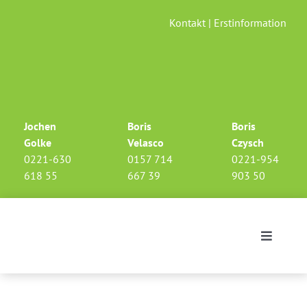
Skip
Kontakt
|
Erstinformation
to
content
Jochen
Boris
Boris
Golke
Velasco
Czysch
0221-630
0157 714
0221-954
618 55
667 39
903 50
Toggle
Navigati
Investments