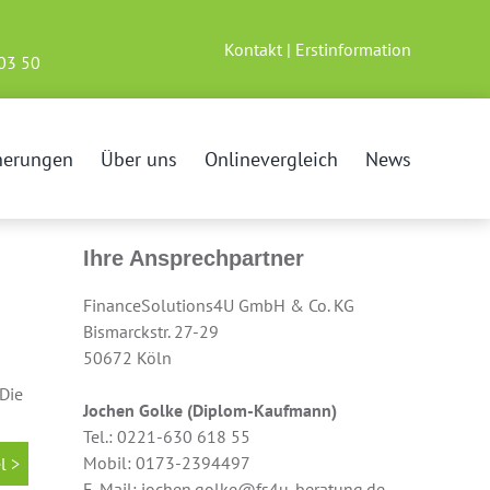
h
Kontakt
|
Erstinformation
03 50
herungen
Über uns
Onlinevergleich
News
Ihre Ansprechpartner
FinanceSolutions4U GmbH & Co. KG
Bismarckstr. 27-29
50672 Köln
Die
Jochen Golke (Diplom-Kaufmann)
Tel.: 0221-630 618 55
Mobil: 0173-2394497
l >
E-Mail: jochen.golke@fs4u-beratung.de