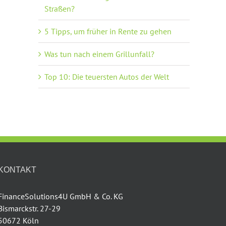
Straßen?
5 Tipps, um früher in Rente zu gehen
Was tun nach einem Grillunfall?
Top 10: Die teuersten Autos der Welt
KONTAKT
FinanceSolutions4U GmbH & Co. KG
Bismarckstr. 27-29
50672 Köln