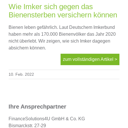
Finanzierung
Wie Imker sich gegen das
Bienensterben versichern können
Altersvorsorge
Bienen leben gefährlich. Laut Deutschem Imkerbund
haben mehr als 170.000 Bienenvölker das Jahr 2020
nicht überlebt. Wir zeigen, wie sich Imker dagegen
Absicherungen
absichern können.
zum vollständigen Artikel >
Über uns
10. Feb. 2022
Onlinevergleich
News
Ihre Ansprechpartner
FinanceSolutions4U GmbH & Co. KG
Bismarckstr. 27-29