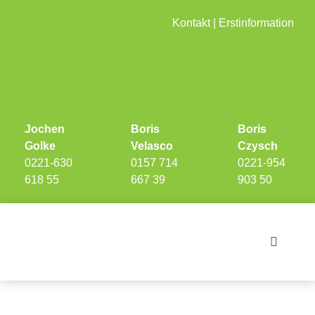
Skip
Kontakt
|
Erstinformation
to
content
Jochen
Boris
Boris
Golke
Velasco
Czysch
0221-630
0157 714
0221-954
618 55
667 39
903 50
Toggle
Navigati
Investments