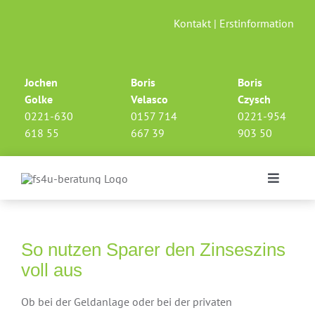
Skip
Kontakt
|
Erstinformation
to
content
Jochen
Boris
Boris
Golke
Velasco
Czysch
0221-630
0157 714
0221-954
618 55
667 39
903 50
Toggle
Navigati
Investments
So nutzen Sparer den Zinseszins
Finanzierung
voll aus
Ob bei der Geldanlage oder bei der privaten
Altersvorsorge